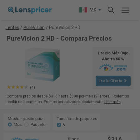
MX
Lentes
/
PureVision
/
PureVision 2 HD
PureVision 2 HD - Compara Precios
Precio Más Bajo
Ahorra 60 %
Ir a la Oferta
(4)
Compara precios desde $316 hasta $800 por mes (2 lentes). Podemos
recibir una comisión. Precios actualizados diariamente.
Leer más
.
Mostrar precio para
Tamaños de paquetes
Mes
Paquete
6
$316
6 pcs