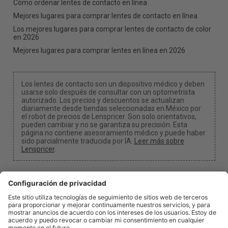
Cómo ordenar lentes de contacto en línea
Mejores lugares para comprar lentes de contacto en línea
Los mejores lugares para comprar lentes de contacto de color
en 2026
Mejores lugares para comprar lentes en línea en 2026
Los lentes de contacto son un dispositivo médico y deben
usarse solo después de consultar con un optometrista
autorizado. Los precios y descuentos se actualizan
diariamente desde tiendas seleccionadas en México por
el robot de precios de Lenspricer. Son solo orientativos,
pueden cambiar y no se garantiza su precisión. Esta
página no contiene asesoramiento médico y puede haber
sido parcialmente traducida por IA.
Leer más sobre
Lenspricer
.
Configuración de cookies y privacidad