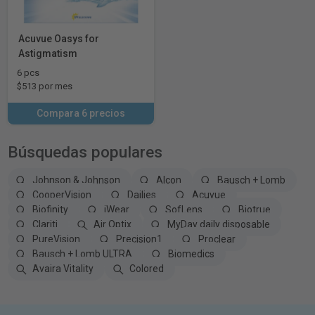
Acuvue Oasys for
Astigmatism
6 pcs
$513 por mes
Compara 6 precios
Búsquedas populares
Johnson & Johnson
Alcon
Bausch + Lomb
CooperVision
Dailies
Acuvue
Biofinity
iWear
SofLens
Biotrue
Clariti
Air Optix
MyDay daily disposable
PureVision
Precision1
Proclear
Bausch + Lomb ULTRA
Biomedics
Avaira Vitality
Colored