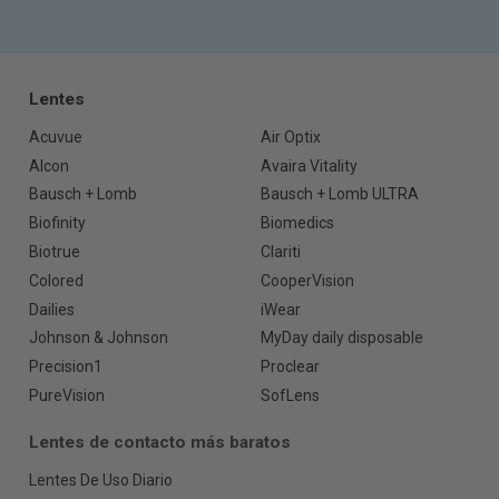
Lentes
Acuvue
Air Optix
Alcon
Avaira Vitality
Bausch + Lomb
Bausch + Lomb ULTRA
Biofinity
Biomedics
Biotrue
Clariti
Colored
CooperVision
Dailies
iWear
Johnson & Johnson
MyDay daily disposable
Precision1
Proclear
PureVision
SofLens
Lentes de contacto más baratos
Lentes De Uso Diario