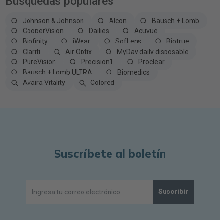
Búsquedas populares
Johnson & Johnson
Alcon
Bausch + Lomb
CooperVision
Dailies
Acuvue
Biofinity
iWear
SofLens
Biotrue
Clariti
Air Optix
MyDay daily disposable
PureVision
Precision1
Proclear
Bausch + Lomb ULTRA
Biomedics
Avaira Vitality
Colored
Suscríbete al boletín
Suscribir