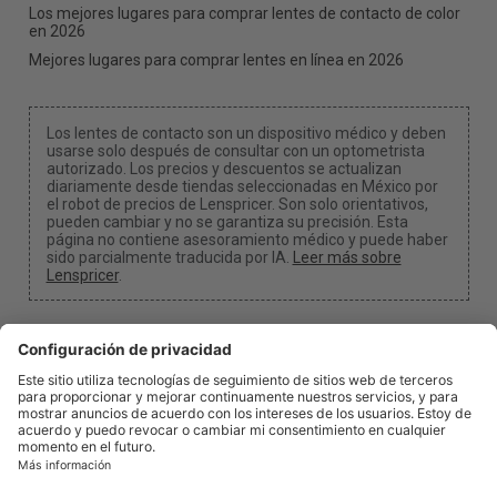
Los mejores lugares para comprar lentes de contacto de color
en 2026
Mejores lugares para comprar lentes en línea en 2026
Los lentes de contacto son un dispositivo médico y deben
usarse solo después de consultar con un optometrista
autorizado. Los precios y descuentos se actualizan
diariamente desde tiendas seleccionadas en México por
el robot de precios de Lenspricer. Son solo orientativos,
pueden cambiar y no se garantiza su precisión. Esta
página no contiene asesoramiento médico y puede haber
sido parcialmente traducida por IA.
Leer más sobre
Lenspricer
.
Configuración de cookies y privacidad
Podemos ganar una comisión si utilizas uno de
nuestros enlaces para realizar una compra.