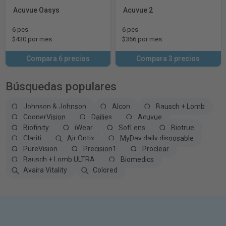
Acuvue Oasys
Acuvue 2
6 pcs
6 pcs
$430 por mes
$366 por mes
Compara 6 precios
Compara 3 precios
Búsquedas populares
Johnson & Johnson
Alcon
Bausch + Lomb
CooperVision
Dailies
Acuvue
Biofinity
iWear
SofLens
Biotrue
Clariti
Air Optix
MyDay daily disposable
PureVision
Precision1
Proclear
Bausch + Lomb ULTRA
Biomedics
Avaira Vitality
Colored