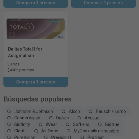
Compara 1 precios
Compara 1 precios
Dailies Total1 for
Astigmatism
30 pcs
$4902 por mes
Compara 1 precios
Búsquedas populares
Johnson & Johnson
Alcon
Bausch + Lomb
CooperVision
Dailies
Acuvue
Biofinity
iWear
SofLens
Biotrue
Clariti
Air Optix
MyDay daily disposable
PureVision
Precision1
Proclear