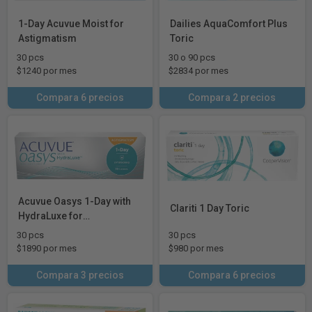
1-Day Acuvue Moist for
Dailies AquaComfort Plus
Astigmatism
Toric
30 pcs
30 o 90 pcs
$1240 por mes
$2834 por mes
Compara 6 precios
Compara 2 precios
Acuvue Oasys 1-Day with
Clariti 1 Day Toric
HydraLuxe for
Astigmatism
30 pcs
30 pcs
$1890 por mes
$980 por mes
Compara 3 precios
Compara 6 precios