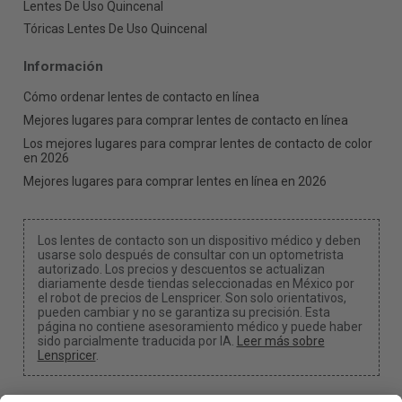
Lentes De Uso Quincenal
Tóricas Lentes De Uso Quincenal
Información
Cómo ordenar lentes de contacto en línea
Mejores lugares para comprar lentes de contacto en línea
Los mejores lugares para comprar lentes de contacto de color
en 2026
Mejores lugares para comprar lentes en línea en 2026
Los lentes de contacto son un dispositivo médico y deben
usarse solo después de consultar con un optometrista
autorizado. Los precios y descuentos se actualizan
diariamente desde tiendas seleccionadas en México por
el robot de precios de Lenspricer. Son solo orientativos,
pueden cambiar y no se garantiza su precisión. Esta
página no contiene asesoramiento médico y puede haber
sido parcialmente traducida por IA.
Leer más sobre
Lenspricer
.