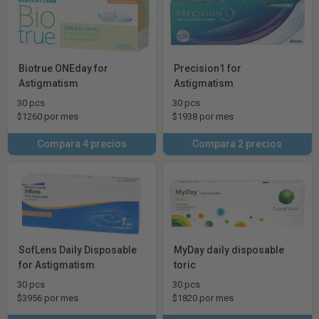
Biotrue ONEday for
Precision1 for
Astigmatism
Astigmatism
30 pcs
30 pcs
$1260 por mes
$1938 por mes
Compara 4 precios
Compara 2 precios
SofLens Daily Disposable
MyDay daily disposable
for Astigmatism
toric
30 pcs
30 pcs
$3956 por mes
$1820 por mes