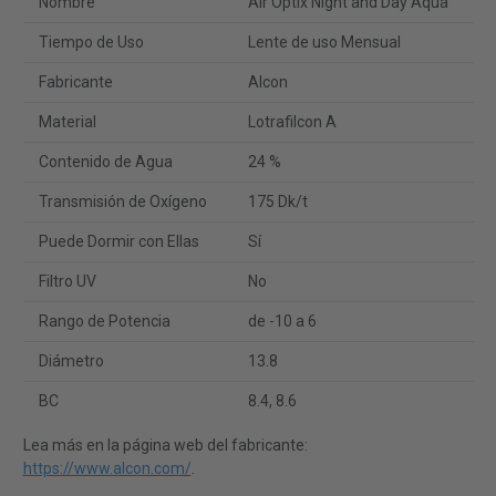
Nombre
Air Optix Night and Day Aqua
Tiempo de Uso
Lente de uso Mensual
Fabricante
Alcon
Material
Lotrafilcon A
Contenido de Agua
24 %
Transmisión de Oxígeno
175 Dk/t
Puede Dormir con Ellas
Sí
Filtro UV
No
Rango de Potencia
de -10 a 6
Diámetro
13.8
BC
8.4, 8.6
Lea más en la página web del fabricante:
https://www.alcon.com/
.