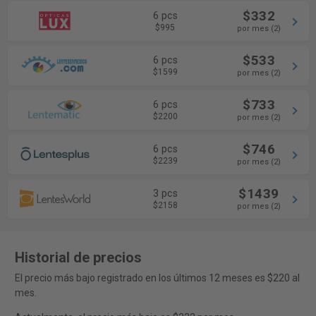
$332
6 pcs
$995
por mes (2)
$533
6 pcs
$1599
por mes (2)
$733
6 pcs
$2200
por mes (2)
$746
6 pcs
$2239
por mes (2)
$1439
3 pcs
$2158
por mes (2)
Historial de precios
El precio más bajo registrado en los últimos 12 meses es $220 al
mes.