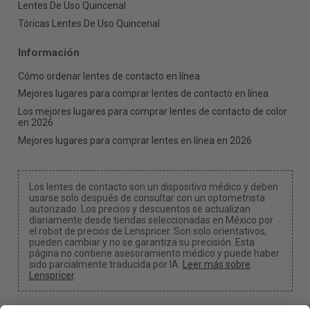
Lentes De Uso Quincenal
Tóricas Lentes De Uso Quincenal
Información
Cómo ordenar lentes de contacto en línea
Mejores lugares para comprar lentes de contacto en línea
Los mejores lugares para comprar lentes de contacto de color
en 2026
Mejores lugares para comprar lentes en línea en 2026
Los lentes de contacto son un dispositivo médico y deben
usarse solo después de consultar con un optometrista
autorizado. Los precios y descuentos se actualizan
diariamente desde tiendas seleccionadas en México por
el robot de precios de Lenspricer. Son solo orientativos,
pueden cambiar y no se garantiza su precisión. Esta
página no contiene asesoramiento médico y puede haber
sido parcialmente traducida por IA.
Leer más sobre
Lenspricer
.