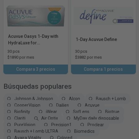
Acuvue Oasys 1-Day with
1-Day Acuvue Define
HydraLuxe for
Astigmatism
30 pcs
30 pcs
$1890 por mes
$3882 por mes
Compara 3 precios
Compara 1 precios
Búsquedas populares
Johnson & Johnson
Alcon
Bausch + Lomb
CooperVision
Dailies
Acuvue
Biofinity
iWear
SofLens
Biotrue
Clariti
Air Optix
MyDay daily disposable
PureVision
Precision1
Proclear
Bausch + Lomb ULTRA
Biomedics
Avaira Vitality
Colored