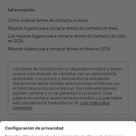
Información
Cómo ordenar lentes de contacto en línea
Mejores lugares para comprar lentes de contacto en línea
Los mejores lugares para comprar lentes de contacto de color
en 2026
Mejores lugares para comprar lentes en línea en 2026
Los lentes de contacto son un dispositivo médico y deben
usarse solo después de consultar con un optometrista
autorizado. Los precios y descuentos se actualizan
diariamente desde tiendas seleccionadas en México por
el robot de precios de Lenspricer. Son solo orientativos,
pueden cambiar y no se garantiza su precisión. Esta
página no contiene asesoramiento médico y puede haber
sido parcialmente traducida por IA.
Leer más sobre
Lenspricer
.