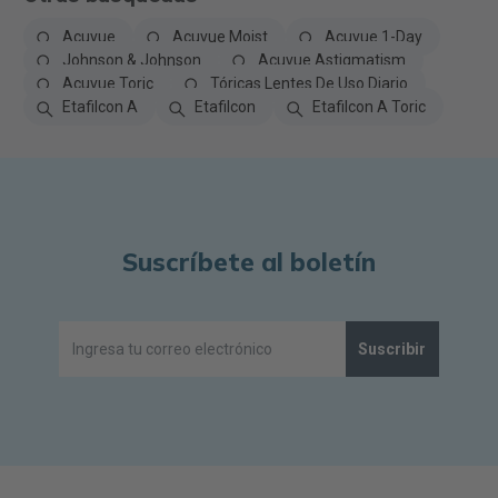
Acuvue
Acuvue Moist
Acuvue 1-Day
Johnson & Johnson
Acuvue Astigmatism
Acuvue Toric
Tóricas Lentes De Uso Diario
Etafilcon A
Etafilcon
Etafilcon A Toric
Suscríbete al boletín
Suscribir