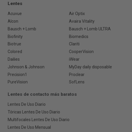
Lentes
Acuvue
Air Optix
Alcon
Avaira Vitality
Bausch + Lomb
Bausch + Lomb ULTRA
Biofinity
Biomedics
Biotrue
Clariti
Colored
CooperVision
Dailies
iWear
Johnson & Johnson
MyDay daily disposable
Precision1
Proclear
PureVision
SofLens
Lentes de contacto más baratos
Lentes De Uso Diario
Tóricas Lentes De Uso Diario
Multifocales Lentes De Uso Diario
Lentes De Uso Mensual