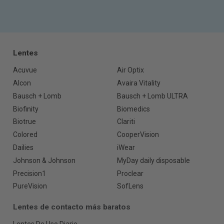
Lentes
Acuvue
Air Optix
Alcon
Avaira Vitality
Bausch + Lomb
Bausch + Lomb ULTRA
Biofinity
Biomedics
Biotrue
Clariti
Colored
CooperVision
Dailies
iWear
Johnson & Johnson
MyDay daily disposable
Precision1
Proclear
PureVision
SofLens
Lentes de contacto más baratos