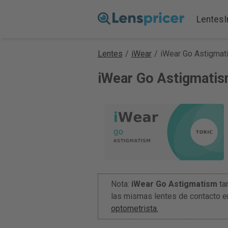
Lentes
Lentes
/
iWear
/
iWear Go Astigmat
iWear Go Astigmatis
Nota:
iWear Go Astigmatism
ta
las mismas lentes de contacto e
optometrista.