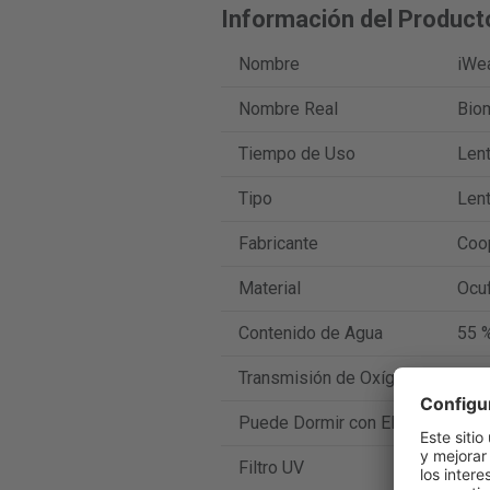
Información del Product
Nombre
iWe
Nombre Real
Biom
Tiempo de Uso
Len
Tipo
Lent
Fabricante
Coo
Material
Ocuf
Contenido de Agua
55 
Transmisión de Oxígeno
28 D
Puede Dormir con Ellas
No
Filtro UV
Sí