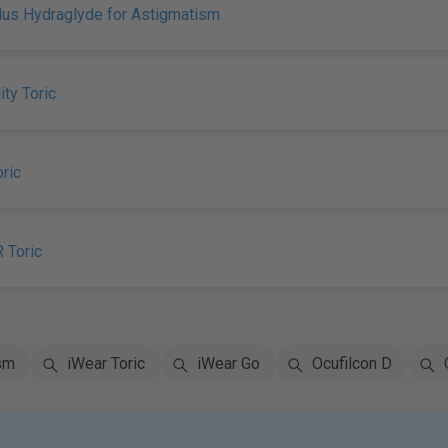
Plus Hydraglyde for Astigmatism
ity Toric
ric
R Toric
sm
iWear Toric
iWear Go
Ocufilcon D