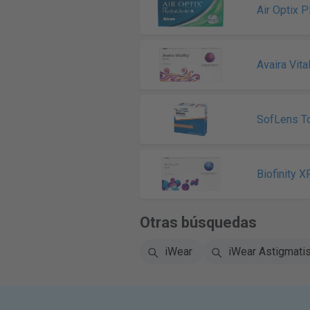
Air Optix 
Avaira Vital
SofLens To
Biofinity X
Otras búsquedas
iWear
iWear Astigmati