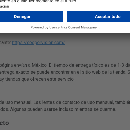
9 a 6
cante:
https://coopervision.com/
.
 página envían a México. El tiempo de entrega típico es de 1-3 d
 entrega exacto se puede encontrar en el sitio web de la tienda. 
ay tiendas que ofrecen este servicio.
de uso mensual. Las lentes de contacto de uso mensual, tambi
uidos. Algunas pueden usarse incluso mientras se duerme.
cto