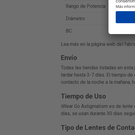
Rango de Potencia
de -
Diámetro
14.5
BC
8.7
Lea más en la página web del fabri
Envío
Todas las tiendas listadas en esta
tardar hasta 3-7 días. El tiempo de
contacto de la noche a la mañana, h
Tiempo de Uso
iWear Go Astigmatism es de lente 
días, se usan durante 30 días seg
Tipo de Lentes de Conta