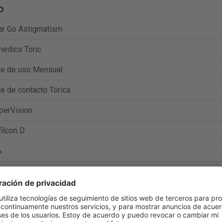
o
ar Go Astigmatism
edics Toric
te de uso Mensual
e de contacto Tórica
perVision
ilcon D
%
k/t