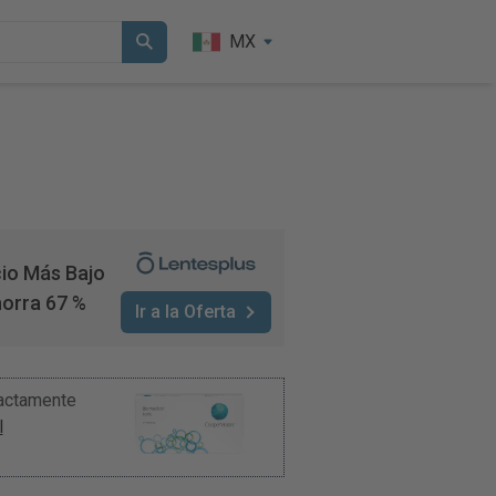
MX
io Más Bajo
orra 67 %
Ir a la Oferta
xactamente
l