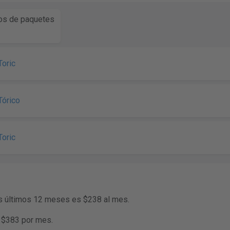
s de paquetes
oric
Tórico
oric
os últimos 12 meses es $238 al mes.
s $383 por mes.