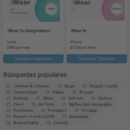
iWear Go Astigmatism
iWear fit
6 pcs
30 pcs
$383 por mes
$1736 por mes
Compara 3 precios
Compara 1 precios
Búsquedas populares
Johnson & Johnson
Alcon
Bausch + Lomb
CooperVision
Dailies
Acuvue
Biofinity
iWear
SofLens
Biotrue
Clariti
Air Optix
MyDay daily disposable
PureVision
Precision1
Proclear
Bausch + Lomb ULTRA
Biomedics
Avaira Vitality
Colored