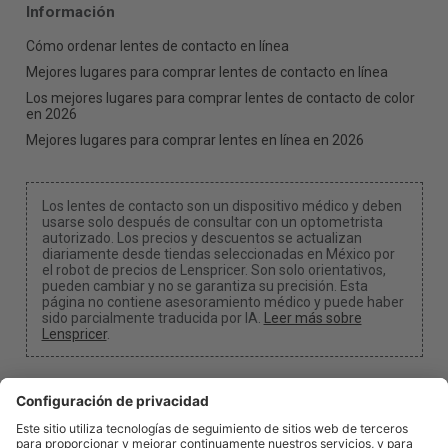
Información
Cómo ordenar lentes de contacto en línea
Mejores lugares para comprar lentes de contacto en línea
Los mejores lugares para comprar lentes de contacto de color
en 2026
Mejores lugares para comprar lentes en línea en 2026
Los lentes de contacto son un dispositivo médico y deben
usarse solo después de consultar con un optometrista
autorizado. Los precios y descuentos se actualizan
diariamente desde tiendas seleccionadas en México por
el robot de precios de Lenspricer. Son solo orientativos,
pueden cambiar y no se garantiza su precisión. Esta
página no contiene asesoramiento médico y puede haber
sido parcialmente traducida por IA.
Leer más sobre
Lenspricer
.