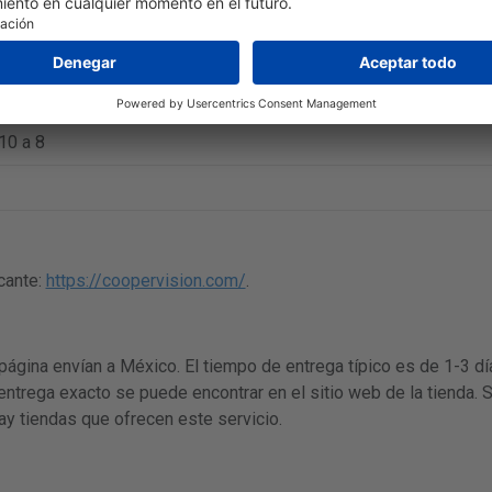
 Dk/t
10 a 8
cante:
https://coopervision.com/
.
 página envían a México. El tiempo de entrega típico es de 1-3 d
 entrega exacto se puede encontrar en el sitio web de la tienda. 
ay tiendas que ofrecen este servicio.