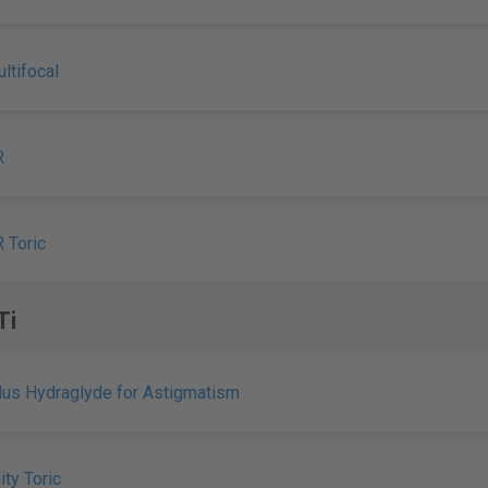
ultifocal
R
R Toric
Ti
Plus Hydraglyde for Astigmatism
ity Toric