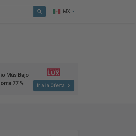
MX
io Más Bajo
orra 77 %
Ir a la Oferta