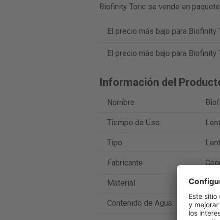
Biofinity Toric se vende en paquete
El precio más bajo para Biofinity
El precio más bajo para Biofinity
Información del Product
Nombre
Biof
Tiempo de Uso
Len
Tipo
Lent
Fabricante
Coo
Material
Com
Contenido de Agua
48 