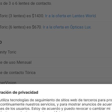
s de 3 o 6 lentes de contacto.
 Toric (3 lentes) es $1430.
Ir a la oferta en Lentes World
.
 Toric (6 lentes) es $670.
Ir a la oferta en Ópticas Lux
.
o
inity Toric
te de uso Mensual
e de contacto Tórica
perVision
filcon A
%