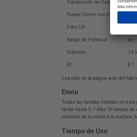
Transmisión de Oxígeno
128
Puede Dormir con Ellas
Sí
Filtro UV
No
Rango de Potencia
de -
Diámetro
14.5
BC
8.7
Lea más en la página web del fabri
Envío
Todas las tiendas listadas en esta
tardar hasta 3-7 días. El tiempo de
contacto de la noche a la mañana, h
Tiempo de Uso