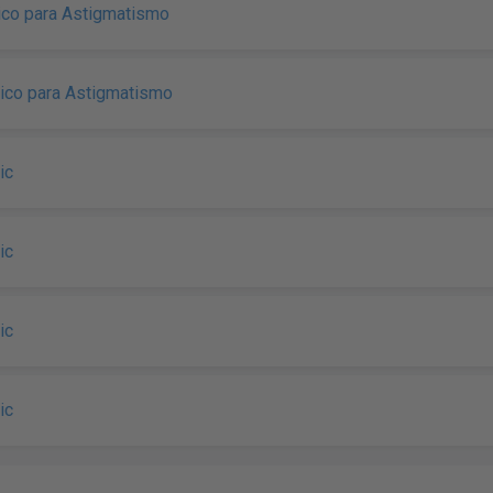
órico para Astigmatismo
órico para Astigmatismo
ic
ic
ic
ic