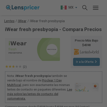
MX
Lentes
/
iWear
/
iWear fresh presbyopia
iWear fresh presbyopia - Compara Precios
Precio Más Bajo
$4598
Ir a la Oferta
(2)
Nota:
iWear fresh presbyopia
también se
vende bajo el nombre de
Proclear 1 Day
Multifocal
, pero son exactamente las mismas
lentes de contacto en paquetes diferentes.
Lee
más sobre las lentes de contacto del
optometrista.