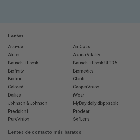
Lentes
Acuvue
Air Optix
Alcon
Avaira Vitality
Bausch + Lomb
Bausch + Lomb ULTRA
Biofinity
Biomedics
Biotrue
Clariti
Colored
CooperVision
Dailies
iWear
Johnson & Johnson
MyDay daily disposable
Precision1
Proclear
PureVision
SofLens
Lentes de contacto más baratos