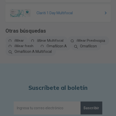
Clariti 1 Day Multifocal
Otras búsquedas
iWear
iWear Multifocal
iWear Presbyopia
iWear fresh
Omafilcon A
Omafilcon
Omafilcon A Multifocal
Suscríbete al boletín
Suscribir