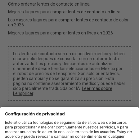
Cómo ordenar lentes de contacto en línea
Mejores lugares para comprar lentes de contacto en línea
Los mejores lugares para comprar lentes de contacto de color
en 2026
Mejores lugares para comprar lentes en línea en 2026
Los lentes de contacto son un dispositivo médico y deben
usarse solo después de consultar con un optometrista
autorizado. Los precios y descuentos se actualizan
diariamente desde tiendas seleccionadas en México por
el robot de precios de Lenspricer. Son solo orientativos,
pueden cambiar y no se garantiza su precisión. Esta
página no contiene asesoramiento médico y puede haber
sido parcialmente traducida por IA.
Leer más sobre
Lenspricer
.
Configuración de cookies y privacidad