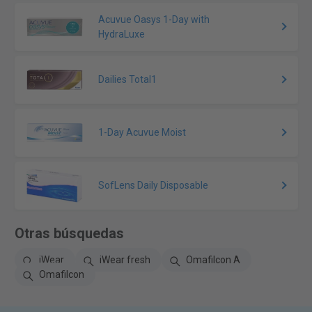
Acuvue Oasys 1-Day with
HydraLuxe
Dailies Total1
1-Day Acuvue Moist
SofLens Daily Disposable
Otras búsquedas
iWear
iWear fresh
Omafilcon A
Omafilcon