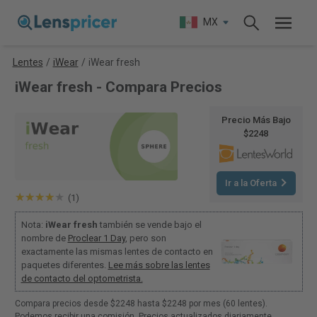
MX
Lentes
/
iWear
/
iWear fresh
iWear fresh - Compara Precios
Precio Más Bajo
$2248
Ir a la Oferta
(1)
Nota:
iWear fresh
también se vende bajo el
nombre de
Proclear 1 Day
, pero son
exactamente las mismas lentes de contacto en
paquetes diferentes.
Lee más sobre las lentes
de contacto del optometrista.
Compara precios desde $2248 hasta $2248 por mes (60 lentes).
Podemos recibir una comisión. Precios actualizados diariamente.