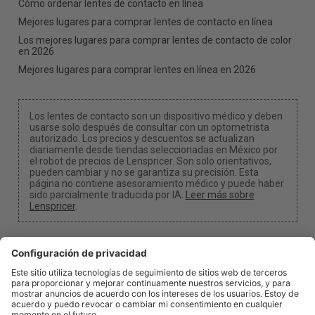
Cómo ordenar lentes de contacto en línea
Mejores lugares para comprar lentes de contacto en línea
Los mejores lugares para comprar lentes de contacto de color
en 2026
Mejores lugares para comprar lentes en línea en 2026
Los lentes de contacto son un dispositivo médico y deben
usarse solo después de consultar con un optometrista
autorizado. Los precios y descuentos se actualizan
diariamente desde tiendas seleccionadas en México por
el robot de precios de Lenspricer. Son solo orientativos,
pueden cambiar y no se garantiza su precisión. Esta
página no contiene asesoramiento médico y puede haber
sido parcialmente traducida por IA.
Leer más sobre
Lenspricer
.
Configuración de cookies y privacidad