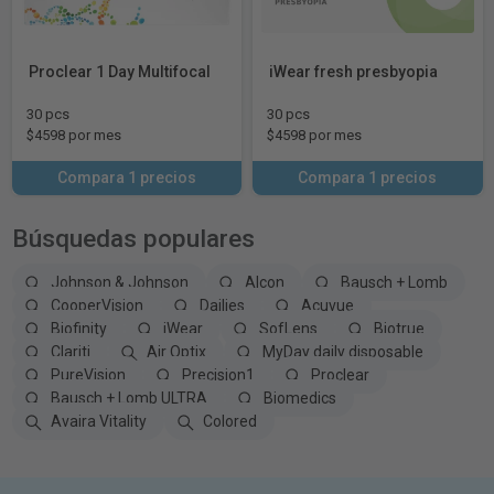
Proclear 1 Day Multifocal
iWear fresh presbyopia
30 pcs
30 pcs
$4598 por mes
$4598 por mes
Compara 1 precios
Compara 1 precios
Búsquedas populares
Johnson & Johnson
Alcon
Bausch + Lomb
CooperVision
Dailies
Acuvue
Biofinity
iWear
SofLens
Biotrue
Clariti
Air Optix
MyDay daily disposable
PureVision
Precision1
Proclear
Bausch + Lomb ULTRA
Biomedics
Avaira Vitality
Colored