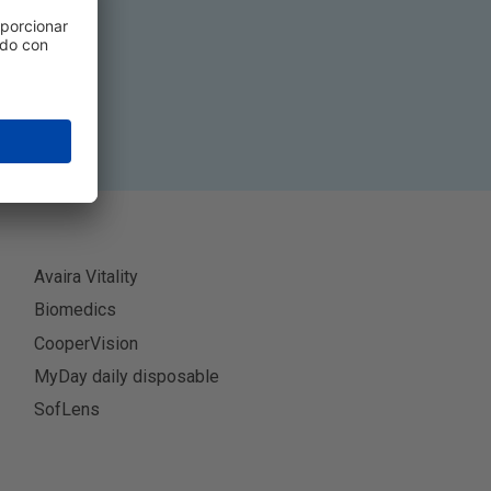
ibir
Avaira Vitality
Biomedics
CooperVision
MyDay daily disposable
SofLens