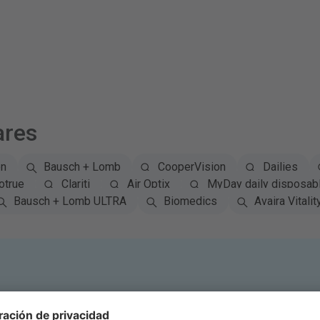
ares
on
Bausch + Lomb
CooperVision
Dailies
otrue
Clariti
Air Optix
MyDay daily disposab
Bausch + Lomb ULTRA
Biomedics
Avaira Vitalit
Suscríbete al boletín