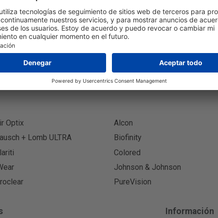
Suscr
ir Optix
Alcon
ausch + Lomb ULTRA
Biofinity
lariti
Colored
Wear
Johnson & Johnson
roclear
PureVision
s
Información