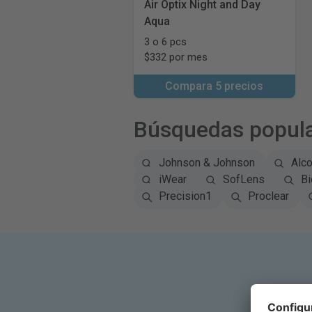
Air Optix Night and Day
Aqua
3 o 6 pcs
$332 por mes
Compara 5 precios
Búsquedas popul
Johnson & Johnson
Alc
iWear
SofLens
Bi
Precision1
Proclear