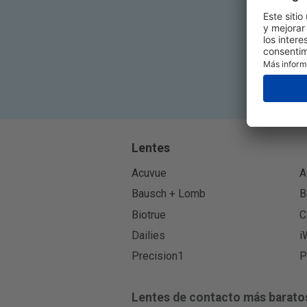
Lentes
Acuvue
A
Bausch + Lomb
B
Biotrue
C
Dailies
i
Precision1
P
Lentes de contacto más barato