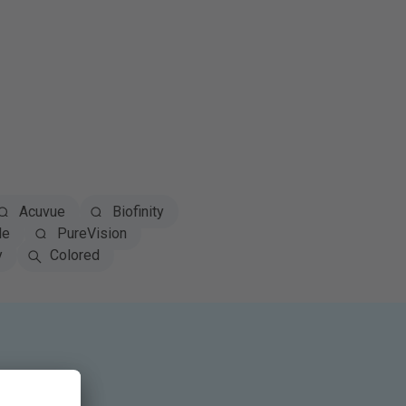
Acuvue
Biofinity
le
PureVision
y
Colored