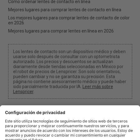
Cómo ordenar lentes de contacto en línea
Mejores lugares para comprar lentes de contacto en línea
Los mejores lugares para comprar lentes de contacto de color
en 2026
Mejores lugares para comprar lentes en línea en 2026
Los lentes de contacto son un dispositivo médico y deben
usarse solo después de consultar con un optometrista
autorizado. Los precios y descuentos se actualizan
diariamente desde tiendas seleccionadas en México por
el robot de precios de Lenspricer. Son solo orientativos,
pueden cambiar y no se garantiza su precisión. Esta
página no contiene asesoramiento médico y puede haber
sido parcialmente traducida por IA.
Leer más sobre
Lenspricer
.
Configuración de cookies y privacidad