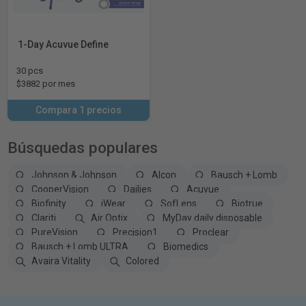
1-Day Acuvue Define
30 pcs
$3882 por mes
Compara 1 precios
Búsquedas populares
Johnson & Johnson
Alcon
Bausch + Lomb
CooperVision
Dailies
Acuvue
Biofinity
iWear
SofLens
Biotrue
Clariti
Air Optix
MyDay daily disposable
PureVision
Precision1
Proclear
Bausch + Lomb ULTRA
Biomedics
Avaira Vitality
Colored