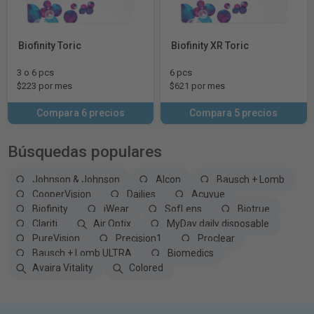
Biofinity Toric
Biofinity XR Toric
3 o 6 pcs
6 pcs
$223 por mes
$621 por mes
Compara 6 precios
Compara 5 precios
Búsquedas populares
Johnson & Johnson
Alcon
Bausch + Lomb
CooperVision
Dailies
Acuvue
Biofinity
iWear
SofLens
Biotrue
Clariti
Air Optix
MyDay daily disposable
PureVision
Precision1
Proclear
Bausch + Lomb ULTRA
Biomedics
Avaira Vitality
Colored