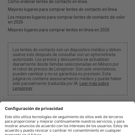
Cómo ordenar lentes de contacto en línea
Mejores lugares para comprar lentes de contacto en línea
Los mejores lugares para comprar lentes de contacto de color
en 2026
Mejores lugares para comprar lentes en línea en 2026
Los lentes de contacto son un dispositivo médico y deben
usarse solo después de consultar con un optometrista
autorizado. Los precios y descuentos se actualizan
diariamente desde tiendas seleccionadas en México por
el robot de precios de Lenspricer. Son solo orientativos,
pueden cambiar y no se garantiza su precisión. Esta
página no contiene asesoramiento médico y puede haber
sido parcialmente traducida por IA.
Leer más sobre
Lenspricer
.
Configuración de cookies y privacidad