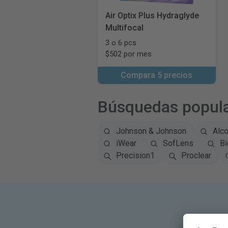
Air Optix Plus Hydraglyde
Multifocal
3 o 6 pcs
$502 por mes
Compara 5 precios
Búsquedas popul
Johnson & Johnson
Alc
iWear
SofLens
Bi
Precision1
Proclear