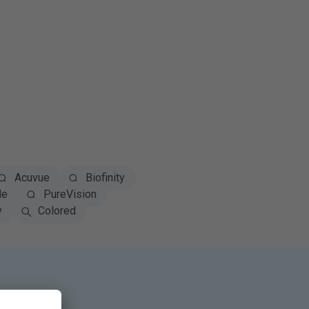
Acuvue
Biofinity
le
PureVision
y
Colored