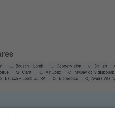
ares
on
Bausch + Lomb
CooperVision
Dailies
otrue
Clariti
Air Optix
MyDay daily disposab
Bausch + Lomb ULTRA
Biomedics
Avaira Vitalit