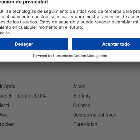
Suscríbete al boletín
Suscr
ir Optix
Alcon
ausch + Lomb ULTRA
Biofinity
lariti
Colored
Wear
Johnson & Johnson
roclear
PureVision