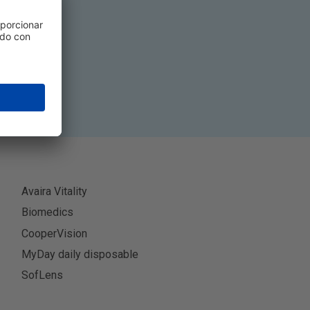
ibir
Avaira Vitality
Biomedics
CooperVision
MyDay daily disposable
SofLens