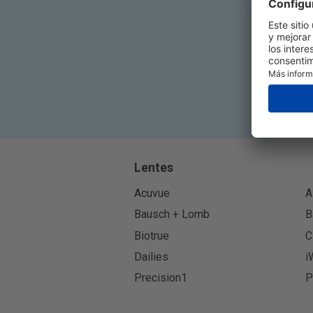
Lentes
Acuvue
A
Bausch + Lomb
B
Biotrue
C
Dailies
i
Precision1
P