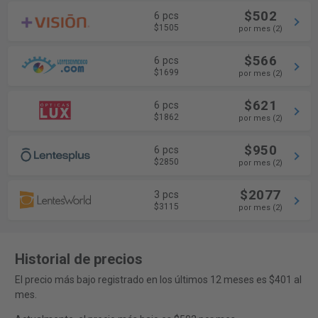
$502
6 pcs
$1505
por mes (2)
$566
6 pcs
$1699
por mes (2)
$621
6 pcs
$1862
por mes (2)
$950
6 pcs
$2850
por mes (2)
$2077
3 pcs
$3115
por mes (2)
Historial de precios
El precio más bajo registrado en los últimos 12 meses es $401 al
mes.