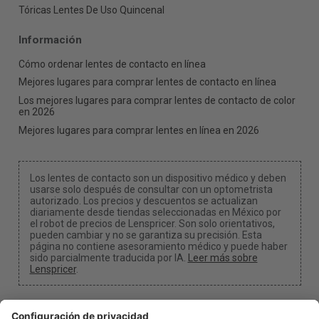
Tóricas Lentes De Uso Quincenal
Información
Cómo ordenar lentes de contacto en línea
Mejores lugares para comprar lentes de contacto en línea
Los mejores lugares para comprar lentes de contacto de color
en 2026
Mejores lugares para comprar lentes en línea en 2026
Los lentes de contacto son un dispositivo médico y deben
usarse solo después de consultar con un optometrista
autorizado. Los precios y descuentos se actualizan
diariamente desde tiendas seleccionadas en México por
el robot de precios de Lenspricer. Son solo orientativos,
pueden cambiar y no se garantiza su precisión. Esta
página no contiene asesoramiento médico y puede haber
sido parcialmente traducida por IA.
Leer más sobre
Lenspricer
.