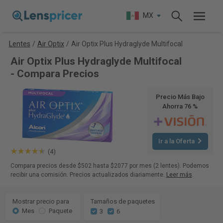
MX
Lentes
/
Air Optix
/
Air Optix Plus Hydraglyde Multifocal
Air Optix Plus Hydraglyde Multifocal
- Compara Precios
Precio Más Bajo
Ahorra 76 %
Ir a la Oferta
(4)
Compara precios desde $502 hasta $2077 por mes (2 lentes). Podemos
recibir una comisión. Precios actualizados diariamente.
Leer más
.
Mostrar precio para
Tamaños de paquetes
Mes
Paquete
3
6