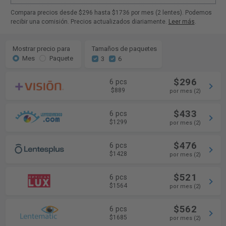
Compara precios desde $296 hasta $1736 por mes (2 lentes). Podemos
recibir una comisión. Precios actualizados diariamente.
Leer más
.
Mostrar precio para
Tamaños de paquetes
Mes
Paquete
3
6
$296
6 pcs
$889
por mes (2)
$433
6 pcs
$1299
por mes (2)
$476
6 pcs
$1428
por mes (2)
$521
6 pcs
$1564
por mes (2)
$562
6 pcs
$1685
por mes (2)