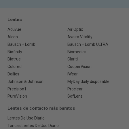
Lentes
Acuvue
Air Optix
Alcon
Avaira Vitality
Bausch + Lomb
Bausch + Lomb ULTRA
Biofinity
Biomedics
Biotrue
Clariti
Colored
CooperVision
Dailies
iWear
Johnson & Johnson
MyDay daily disposable
Precision1
Proclear
PureVision
SofLens
Lentes de contacto más baratos
Lentes De Uso Diario
Tóricas Lentes De Uso Diario