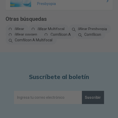
Presbyopia
Otras búsquedas
iWear
iWear Multifocal
iWear Presbyopia
iWear oxygen
Comfilcon A
Comfilcon
Comfilcon A Multifocal
Suscríbete al boletín
Suscribir