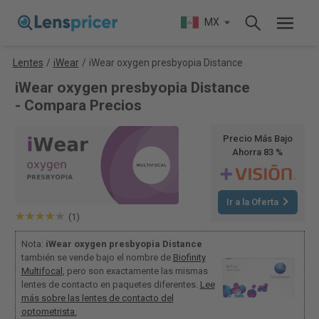
MX
Lentes
/
iWear
/
iWear oxygen presbyopia Distance
iWear oxygen presbyopia Distance
- Compara Precios
Precio Más Bajo
Ahorra 83 %
Ir a la Oferta
(1)
Nota:
iWear oxygen presbyopia Distance
también se vende bajo el nombre de
Biofinity
Multifocal
, pero son exactamente las mismas
lentes de contacto en paquetes diferentes.
Lee
más sobre las lentes de contacto del
optometrista.