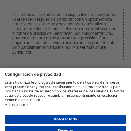
Los lentes de contacto son un dispositivo médico y deben
usarse solo después de consultar con un optometrista
autorizado. Los precios y descuentos se actualizan
diariamente desde tiendas seleccionadas en México por
el robot de precios de Lenspricer. Son solo orientativos,
pueden cambiar y no se garantiza su precisión. Esta
página no contiene asesoramiento médico y puede haber
sido parcialmente traducida por IA.
Leer más sobre
Lenspricer
.
Configuración de cookies y privacidad
Podemos ganar una comisión si utilizas uno de
nuestros enlaces para realizar una compra.
Acerca de nosotros
Noticias
Información
Política de Privacidad
Legal
info@lenspricer.mx