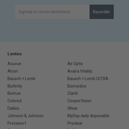
Suscribir
Lentes
Acuvue
Air Optix
Alcon
Avaira Vitality
Bausch + Lomb
Bausch + Lomb ULTRA
Biofinity
Biomedics
Biotrue
Clariti
Colored
CooperVision
Dailies
iWear
Johnson & Johnson
MyDay daily disposable
Precision1
Proclear