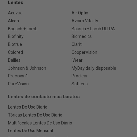
Lentes
Acuvue
Air Optix
Alcon
Avaira Vitality
Bausch + Lomb
Bausch + Lomb ULTRA
Biofinity
Biomedics
Biotrue
Clariti
Colored
CooperVision
Dailies
iWear
Johnson & Johnson
MyDay daily disposable
Precision1
Proclear
PureVision
SofLens
Lentes de contacto más baratos
Lentes De Uso Diario
Tóricas Lentes De Uso Diario
Multifocales Lentes De Uso Diario
Lentes De Uso Mensual