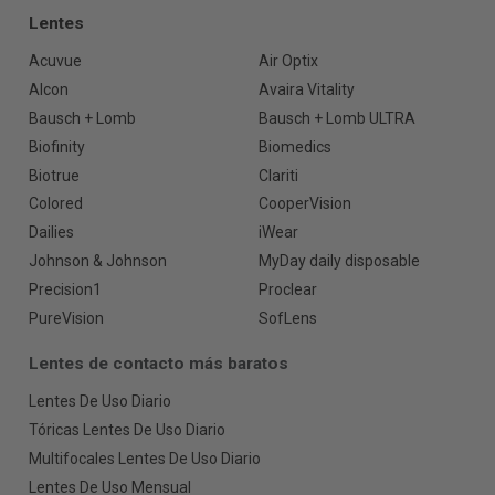
Lentes
Acuvue
Air Optix
Alcon
Avaira Vitality
Bausch + Lomb
Bausch + Lomb ULTRA
Biofinity
Biomedics
Biotrue
Clariti
Colored
CooperVision
Dailies
iWear
Johnson & Johnson
MyDay daily disposable
Precision1
Proclear
PureVision
SofLens
Lentes de contacto más baratos
Lentes De Uso Diario
Tóricas Lentes De Uso Diario
Multifocales Lentes De Uso Diario
Lentes De Uso Mensual