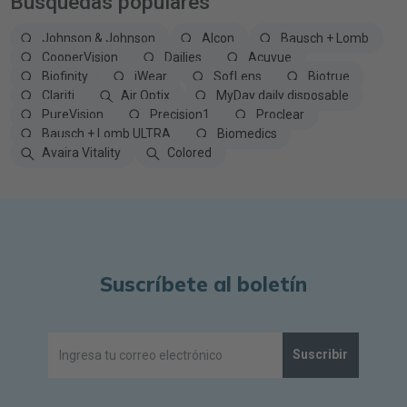
Búsquedas populares
Johnson & Johnson
Alcon
Bausch + Lomb
CooperVision
Dailies
Acuvue
Biofinity
iWear
SofLens
Biotrue
Clariti
Air Optix
MyDay daily disposable
PureVision
Precision1
Proclear
Bausch + Lomb ULTRA
Biomedics
Avaira Vitality
Colored
Suscríbete al boletín
Suscribir