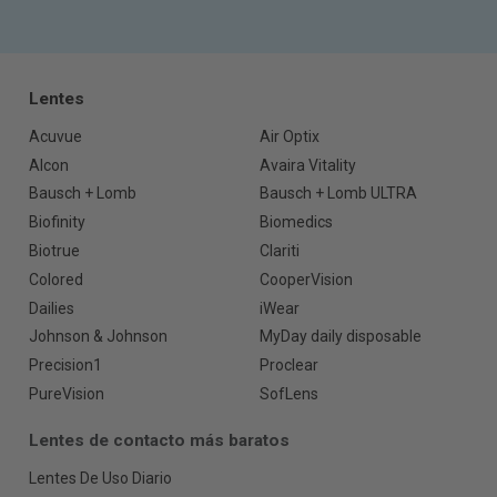
Lentes
Acuvue
Air Optix
Alcon
Avaira Vitality
Bausch + Lomb
Bausch + Lomb ULTRA
Biofinity
Biomedics
Biotrue
Clariti
Colored
CooperVision
Dailies
iWear
Johnson & Johnson
MyDay daily disposable
Precision1
Proclear
PureVision
SofLens
Lentes de contacto más baratos
Lentes De Uso Diario