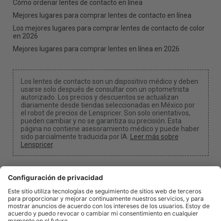
Cómo ordenar lentes de contacto en línea
Mejores lugares para comprar lentes de contacto en línea
Los mejores lugares para comprar lentes de contacto de color
en 2026
Mejores lugares para comprar lentes en línea en 2026
Los lentes de contacto son un dispositivo médico y deben
usarse solo después de consultar con un optometrista
autorizado. Los precios y descuentos se actualizan
diariamente desde tiendas seleccionadas en México por
el robot de precios de Lenspricer. Son solo orientativos,
pueden cambiar y no se garantiza su precisión. Esta
página no contiene asesoramiento médico y puede haber
sido parcialmente traducida por IA.
Leer más sobre
Lenspricer
.
Configuración de cookies y privacidad