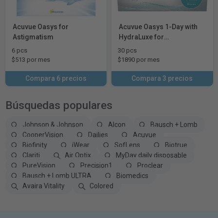
Acuvue Oasys for
Acuvue Oasys 1-Day with
Astigmatism
HydraLuxe for
Astigmatism
6 pcs
30 pcs
$513 por mes
$1890 por mes
Compara 6 precios
Compara 3 precios
Búsquedas populares
Johnson & Johnson
Alcon
Bausch + Lomb
CooperVision
Dailies
Acuvue
Biofinity
iWear
SofLens
Biotrue
Clariti
Air Optix
MyDay daily disposable
PureVision
Precision1
Proclear
Bausch + Lomb ULTRA
Biomedics
Avaira Vitality
Colored