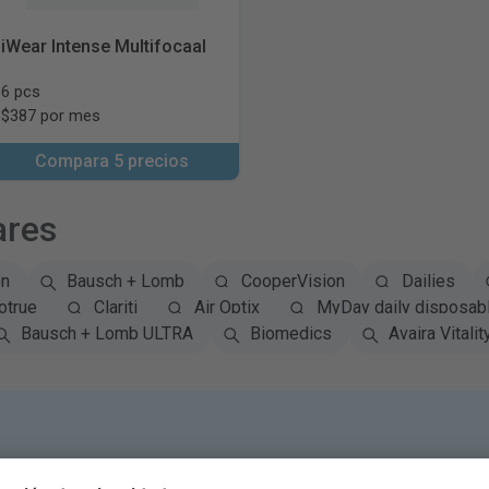
iWear Intense Multifocaal
6 pcs
$387 por mes
Compara 5 precios
ares
on
Bausch + Lomb
CooperVision
Dailies
otrue
Clariti
Air Optix
MyDay daily disposab
Bausch + Lomb ULTRA
Biomedics
Avaira Vitalit