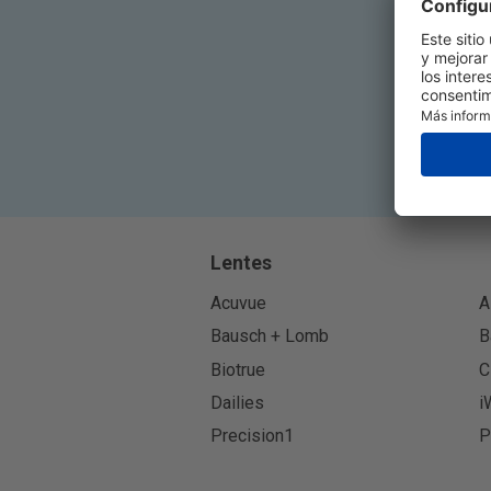
Lentes
Acuvue
A
Bausch + Lomb
B
Biotrue
C
Dailies
i
Precision1
P