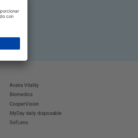
ibir
Avaira Vitality
Biomedics
CooperVision
MyDay daily disposable
SofLens