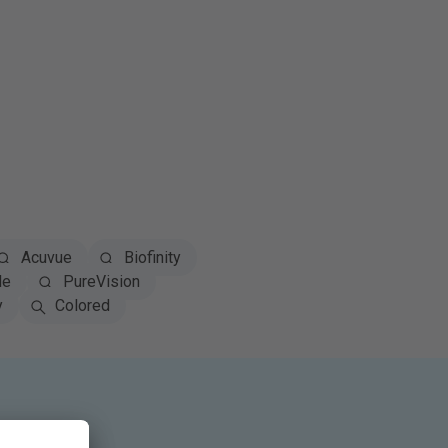
Acuvue
Biofinity
le
PureVision
y
Colored