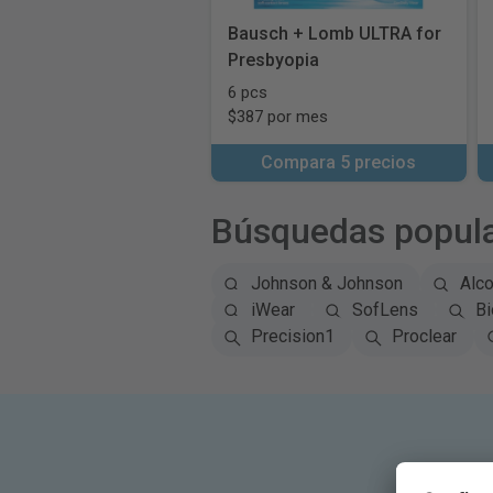
Bausch + Lomb ULTRA for
Presbyopia
6 pcs
$387 por mes
Compara 5 precios
Búsquedas popul
Johnson & Johnson
Alc
iWear
SofLens
Bi
Precision1
Proclear