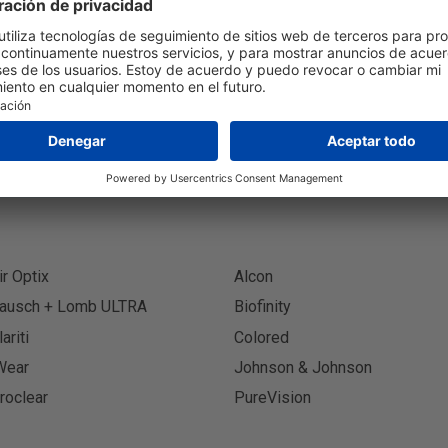
Suscríbete al boletín
Suscr
ir Optix
Alcon
ausch + Lomb ULTRA
Biofinity
lariti
Colored
Wear
Johnson & Johnson
roclear
PureVision