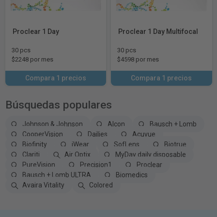
Proclear 1 Day
Proclear 1 Day Multifocal
30 pcs
30 pcs
$2248 por mes
$4598 por mes
Compara 1 precios
Compara 1 precios
Búsquedas populares
Johnson & Johnson
Alcon
Bausch + Lomb
CooperVision
Dailies
Acuvue
Biofinity
iWear
SofLens
Biotrue
Clariti
Air Optix
MyDay daily disposable
PureVision
Precision1
Proclear
Bausch + Lomb ULTRA
Biomedics
Avaira Vitality
Colored