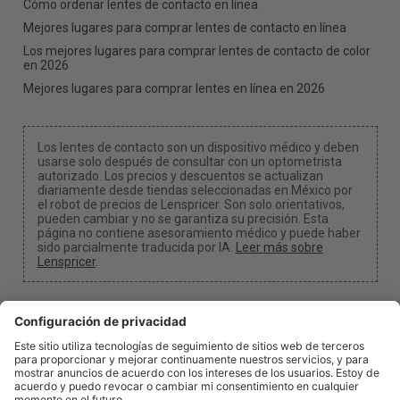
Cómo ordenar lentes de contacto en línea
Mejores lugares para comprar lentes de contacto en línea
Los mejores lugares para comprar lentes de contacto de color
en 2026
Mejores lugares para comprar lentes en línea en 2026
Los lentes de contacto son un dispositivo médico y deben
usarse solo después de consultar con un optometrista
autorizado. Los precios y descuentos se actualizan
diariamente desde tiendas seleccionadas en México por
el robot de precios de Lenspricer. Son solo orientativos,
pueden cambiar y no se garantiza su precisión. Esta
página no contiene asesoramiento médico y puede haber
sido parcialmente traducida por IA.
Leer más sobre
Lenspricer
.
Configuración de cookies y privacidad