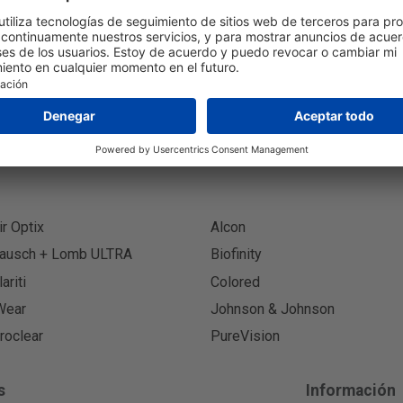
Suscr
ir Optix
Alcon
ausch + Lomb ULTRA
Biofinity
lariti
Colored
Wear
Johnson & Johnson
roclear
PureVision
s
Información