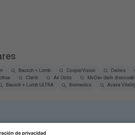
ares
on
Bausch + Lomb
CooperVision
Dailies
otrue
Clariti
Air Optix
MyDay daily disposab
Bausch + Lomb ULTRA
Biomedics
Avaira Vitalit
Suscríbete al boletín