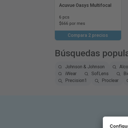
Acuvue Oasys Multifocal
6 pcs
$666 por mes
Compara 2 precios
Búsquedas popul
Johnson & Johnson
Alc
iWear
SofLens
Bi
Precision1
Proclear