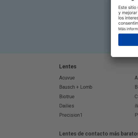
Lentes
Acuvue
A
Bausch + Lomb
B
Biotrue
C
Dailies
i
Precision1
P
Lentes de contacto más barato