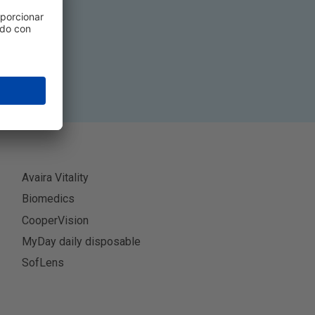
ibir
Avaira Vitality
Biomedics
CooperVision
MyDay daily disposable
SofLens