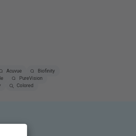
Acuvue
Biofinity
le
PureVision
y
Colored