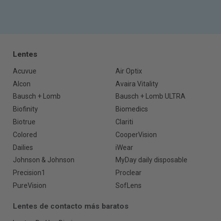
Lentes
Acuvue
Air Optix
Alcon
Avaira Vitality
Bausch + Lomb
Bausch + Lomb ULTRA
Biofinity
Biomedics
Biotrue
Clariti
Colored
CooperVision
Dailies
iWear
Johnson & Johnson
MyDay daily disposable
Precision1
Proclear
PureVision
SofLens
Lentes de contacto más baratos