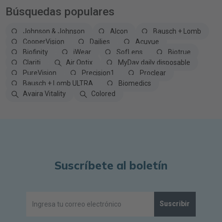
Búsquedas populares
Johnson & Johnson
Alcon
Bausch + Lomb
CooperVision
Dailies
Acuvue
Biofinity
iWear
SofLens
Biotrue
Clariti
Air Optix
MyDay daily disposable
PureVision
Precision1
Proclear
Bausch + Lomb ULTRA
Biomedics
Avaira Vitality
Colored
Suscríbete al boletín
Suscribir