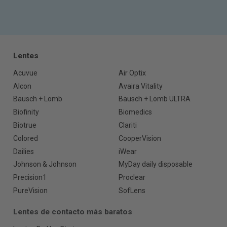
Lentes
Acuvue
Air Optix
Alcon
Avaira Vitality
Bausch + Lomb
Bausch + Lomb ULTRA
Biofinity
Biomedics
Biotrue
Clariti
Colored
CooperVision
Dailies
iWear
Johnson & Johnson
MyDay daily disposable
Precision1
Proclear
PureVision
SofLens
Lentes de contacto más baratos