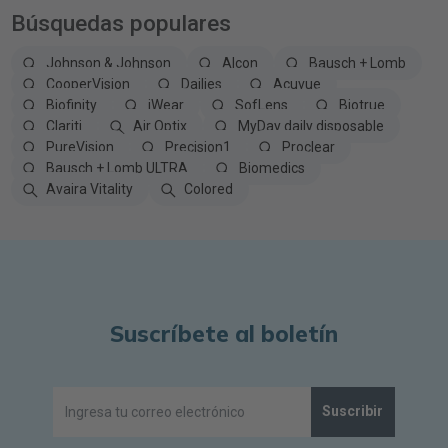
Búsquedas populares
Johnson & Johnson
Alcon
Bausch + Lomb
CooperVision
Dailies
Acuvue
Biofinity
iWear
SofLens
Biotrue
Clariti
Air Optix
MyDay daily disposable
PureVision
Precision1
Proclear
Bausch + Lomb ULTRA
Biomedics
Avaira Vitality
Colored
Suscríbete al boletín
Suscribir