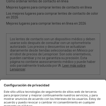
Cómo ordenar lentes de contacto en línea
Mejores lugares para comprar lentes de contacto en línea
Los mejores lugares para comprar lentes de contacto de color
en 2026
Mejores lugares para comprar lentes en línea en 2026
Los lentes de contacto son un dispositivo médico y deben
usarse solo después de consultar con un optometrista
autorizado. Los precios y descuentos se actualizan
diariamente desde tiendas seleccionadas en México por
el robot de precios de Lenspricer. Son solo orientativos,
pueden cambiar y no se garantiza su precisión. Esta
página no contiene asesoramiento médico y puede haber
sido parcialmente traducida por IA.
Leer más sobre
Lenspricer
.
Configuración de cookies y privacidad