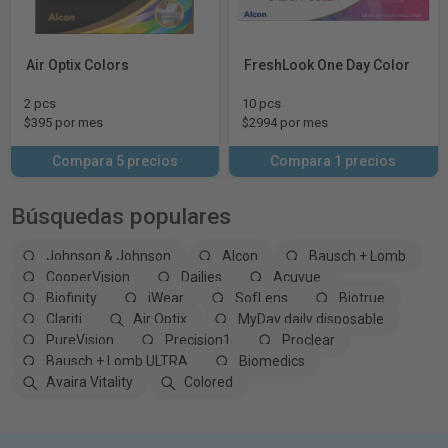
Air Optix Colors
FreshLook One Day Color
2 pcs
10 pcs
$395 por mes
$2994 por mes
Compara 5 precios
Compara 1 precios
Búsquedas populares
Johnson & Johnson
Alcon
Bausch + Lomb
CooperVision
Dailies
Acuvue
Biofinity
iWear
SofLens
Biotrue
Clariti
Air Optix
MyDay daily disposable
PureVision
Precision1
Proclear
Bausch + Lomb ULTRA
Biomedics
Avaira Vitality
Colored