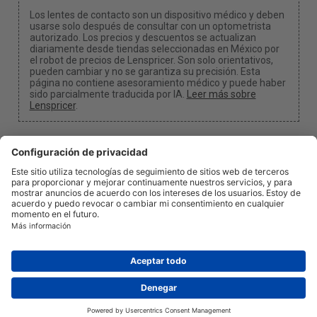
Los lentes de contacto son un dispositivo médico y deben
usarse solo después de consultar con un optometrista
autorizado. Los precios y descuentos se actualizan
diariamente desde tiendas seleccionadas en México por
el robot de precios de Lenspricer. Son solo orientativos,
pueden cambiar y no se garantiza su precisión. Esta
página no contiene asesoramiento médico y puede haber
sido parcialmente traducida por IA.
Leer más sobre
Lenspricer
.
Configuración de cookies y privacidad
Podemos ganar una comisión si utilizas uno de
nuestros enlaces para realizar una compra.
Acerca de nosotros
Noticias
Información
Política de Privacidad
Legal
info@lenspricer.mx
MX
© 2026
Lenspricer
DK44428156