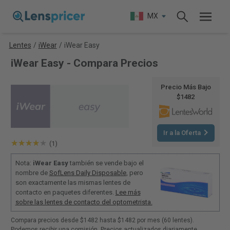
MX
Lentes
/
iWear
/
iWear Easy
iWear Easy - Compara Precios
Precio Más Bajo
$1482
Ir a la Oferta
(1)
Nota:
iWear Easy
también se vende bajo el
nombre de
SofLens Daily Disposable
, pero
son exactamente las mismas lentes de
contacto en paquetes diferentes.
Lee más
sobre las lentes de contacto del optometrista.
Compara precios desde $1482 hasta $1482 por mes (60 lentes).
Podemos recibir una comisión. Precios actualizados diariamente.