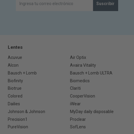
Suscribir
Lentes
Acuvue
Air Optix
Alcon
Avaira Vitality
Bausch + Lomb
Bausch + Lomb ULTRA
Biofinity
Biomedics
Biotrue
Clariti
Colored
CooperVision
Dailies
iWear
Johnson & Johnson
MyDay daily disposable
Precision1
Proclear
PureVision
SofLens