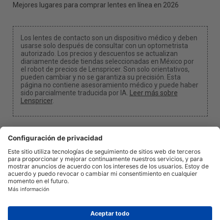
Mejores lugares para comprar lentes en línea en 2026
Los lentes de contacto son un dispositivo médico y deben
usarse solo después de consultar con un optometrista
autorizado. Los precios y descuentos se actualizan
diariamente desde tiendas seleccionadas en México por
el robot de precios de Lenspricer. Son solo orientativos,
pueden cambiar y no se garantiza su precisión. Esta
página no contiene asesoramiento médico y puede haber
sido parcialmente traducida por IA.
Leer más sobre
Lenspricer
.
Configuración de cookies y privacidad
Podemos ganar una comisión si utilizas uno de
nuestros enlaces para realizar una compra.
Acerca de nosotros
Noticias
Información
Política de Privacidad
Legal
info@lenspricer.mx