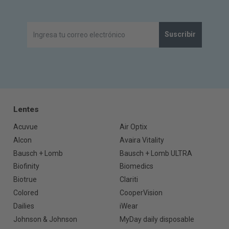
Suscribir
Lentes
Acuvue
Air Optix
Alcon
Avaira Vitality
Bausch + Lomb
Bausch + Lomb ULTRA
Biofinity
Biomedics
Biotrue
Clariti
Colored
CooperVision
Dailies
iWear
Johnson & Johnson
MyDay daily disposable