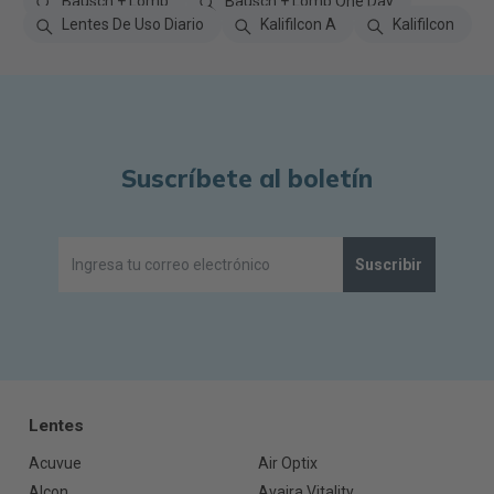
Bausch + Lomb
Bausch + Lomb One Day
Lentes De Uso Diario
Kalifilcon A
Kalifilcon
Suscríbete al boletín
Suscribir
Lentes
Acuvue
Air Optix
Alcon
Avaira Vitality