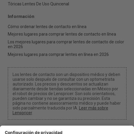
Tóricas Lentes De Uso Quincenal
Información
Cómo ordenar lentes de contacto en línea
Mejores lugares para comprar lentes de contacto en línea
Los mejores lugares para comprar lentes de contacto de color
en 2026
Mejores lugares para comprar lentes en línea en 2026
Los lentes de contacto son un dispositivo médico y deben
usarse solo después de consultar con un optometrista
autorizado. Los precios y descuentos se actualizan
diariamente desde tiendas seleccionadas en México por
el robot de precios de Lenspricer. Son solo orientativos,
pueden cambiar y no se garantiza su precisión. Esta
página no contiene asesoramiento médico y puede haber
sido parcialmente traducida por IA.
Leer más sobre
Lenspricer
.